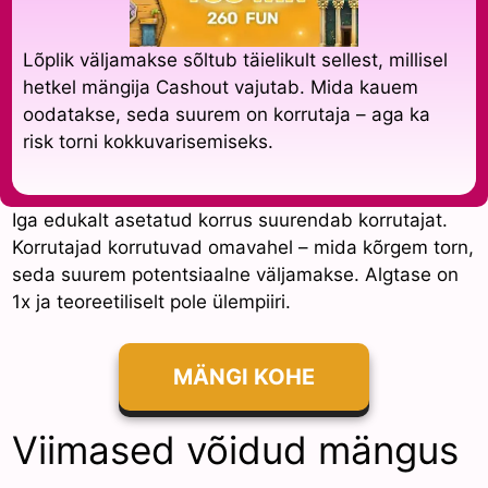
Lõplik väljamakse sõltub täielikult sellest, millisel
hetkel mängija Cashout vajutab. Mida kauem
oodatakse, seda suurem on korrutaja – aga ka
risk torni kokkuvarisemiseks.
Iga edukalt asetatud korrus suurendab korrutajat.
Korrutajad korrutuvad omavahel – mida kõrgem torn,
seda suurem potentsiaalne väljamakse. Algtase on
1x ja teoreetiliselt pole ülempiiri.
MÄNGI KOHE
Viimased võidud mängus