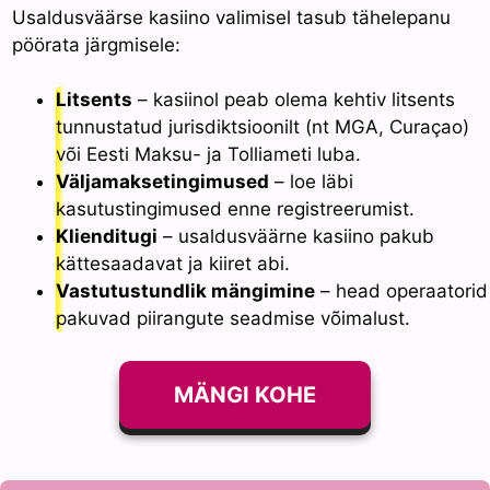
Usaldusväärse kasiino valimisel tasub tähelepanu
pöörata järgmisele:
Litsents
– kasiinol peab olema kehtiv litsents
tunnustatud jurisdiktsioonilt (nt MGA, Curaçao)
või Eesti Maksu- ja Tolliameti luba.
Väljamaksetingimused
– loe läbi
kasutustingimused enne registreerumist.
Klienditugi
– usaldusväärne kasiino pakub
kättesaadavat ja kiiret abi.
Vastutustundlik mängimine
– head operaatorid
pakuvad piirangute seadmise võimalust.
MÄNGI KOHE