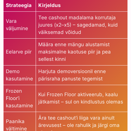
Strateegia
Kirjeldus
Tee cashout madalama korrutaja
Vara
juures (x2–x5) – sagedamad, kuid
väljumine
väiksemad võidud
Määra enne mängu alustamist
Eelarve piir
maksimalne kaotuse piir ja pea
sellest kinni
Demo
Harjuta demoversioonil enne
kasutamine
pärisraha panuste tegemist
Frozen
Kui Frozen Floor aktiveerub, kaalu
Floor’i
jätkamist – sul on kindlustus olemas
kasutamine
Ära tee cashout’i liiga vara ainult
Paanika
ärevusest – ole rahulik ja järgi oma
vältimine