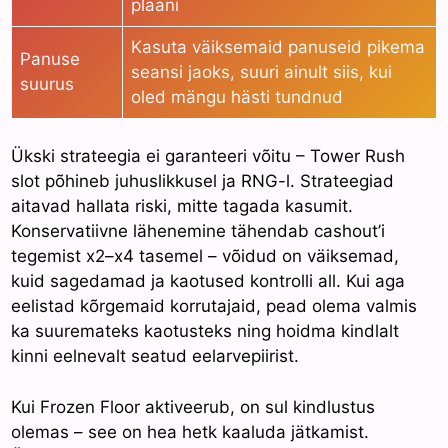
plaani
Kasuta väiksemaid panuseid pikema
Panuse
seansi jaoks, suuri ainult siis, kui
suurus
oled mängu hästi tundnud
Ükski strateegia ei garanteeri võitu – Tower Rush
slot põhineb juhuslikkusel ja RNG-l. Strateegiad
aitavad hallata riski, mitte tagada kasumit.
Konservatiivne lähenemine tähendab cashout’i
tegemist x2–x4 tasemel – võidud on väiksemad,
kuid sagedamad ja kaotused kontrolli all. Kui aga
eelistad kõrgemaid korrutajaid, pead olema valmis
ka suuremateks kaotusteks ning hoidma kindlalt
kinni eelnevalt seatud eelarvepiirist.
Kui Frozen Floor aktiveerub, on sul kindlustus
olemas – see on hea hetk kaaluda jätkamist.