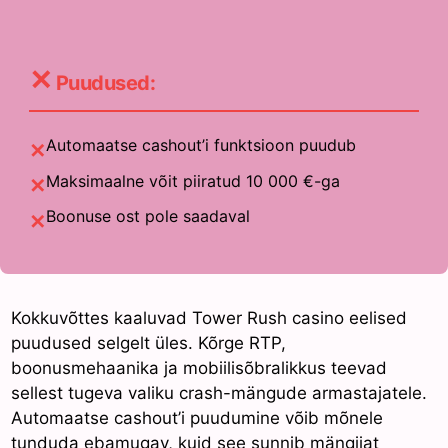
✕
Puudused:
Automaatse cashout’i funktsioon puudub
✕
Maksimaalne võit piiratud 10 000 €-ga
✕
Boonuse ost pole saadaval
✕
Kokkuvõttes kaaluvad Tower Rush casino eelised
puudused selgelt üles. Kõrge RTP,
boonusmehaanika ja mobiilisõbralikkus teevad
sellest tugeva valiku crash-mängude armastajatele.
Automaatse cashout’i puudumine võib mõnele
tunduda ebamugav, kuid see sunnib mängijat