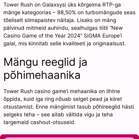
Tower Rush on Galaxsysi üks kõrgeima RTP-ga
mänge kategoorias – 98,50% on turbomängude seas
tõeliselt silmapaistev näitaja. Lisaks on mäng
pälvinud mitmeid auhindu, sealhulgas tiitli “New
Casino Game of the Year 2024” SiGMA Europe’i
galal, mis kinnitab selle kvaliteeti ja originaalsust.
Mängu reeglid ja
põhimehaanika
Tower Rush casino game’i mehaanika on lihtne
õppida, kuid iga ring nõuab selget pead ja kiiret
otsustamist. Enne mängimist tasub põhireeglid hästi
selgeks teha – see aitab vältida vigu ja teha
targemaid cashout-otsuseid.