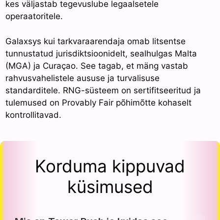
kes väljastab tegevuslube legaalsetele
operaatoritele.
Galaxsys kui tarkvaraarendaja omab litsentse
tunnustatud jurisdiktsioonidelt, sealhulgas Malta
(MGA) ja Curaçao. See tagab, et mäng vastab
rahvusvahelistele aususe ja turvalisuse
standarditele. RNG-süsteem on sertifitseeritud ja
tulemused on Provably Fair põhimõtte kohaselt
kontrollitavad.
Korduma kippuvad
küsimused