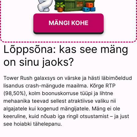
MÄNGI KOHE
Lõppsõna: kas see mäng
on sinu jaoks?
Tower Rush galaxsys on värske ja hästi läbimõeldud
lisandus crash-mängude maailma. Kõrge RTP
(98,50%), kolm boonuskorruse tüüpi ja lihtne
mehaanika teevad sellest atraktiivse valiku nii
algajatele kui kogenud mängijatele. Mäng ei ole
keeruline, kuid nõuab iga ringil otsustamist – ja just
see hoiabki tähelepanu.