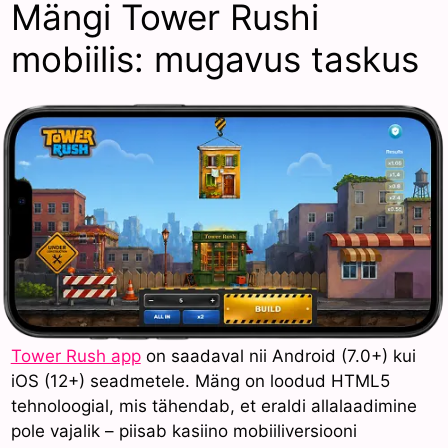
Mängi Tower Rushi
mobiilis: mugavus taskus
Tower Rush app
on saadaval nii Android (7.0+) kui
iOS (12+) seadmetele. Mäng on loodud HTML5
tehnoloogial, mis tähendab, et eraldi allalaadimine
pole vajalik – piisab kasiino mobiiliversiooni