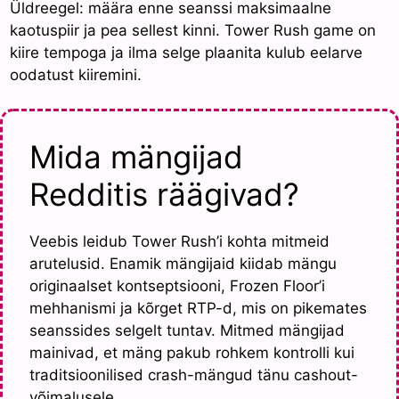
Üldreegel: määra enne seanssi maksimaalne
kaotuspiir ja pea sellest kinni. Tower Rush game on
kiire tempoga ja ilma selge plaanita kulub eelarve
oodatust kiiremini.
Mida mängijad
Redditis räägivad?
Veebis leidub Tower Rush’i kohta mitmeid
arutelusid. Enamik mängijaid kiidab mängu
originaalset kontseptsiooni, Frozen Floor’i
mehhanismi ja kõrget RTP-d, mis on pikemates
seanssides selgelt tuntav. Mitmed mängijad
mainivad, et mäng pakub rohkem kontrolli kui
traditsioonilised crash-mängud tänu cashout-
võimalusele.