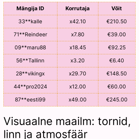
Mängija ID
Korrutaja
Võit
33**kalle
x42.10
€210.50
71**Reindeer
x7.80
€39.00
09**maru88
x18.45
€92.25
56**Tallinn
x3.20
€6.40
28**vikingx
x29.70
€148.50
44**pro2024
x12.00
€60.00
87**eesti99
x49.00
€245.00
Visuaalne maailm: tornid,
linn ja atmosfäär