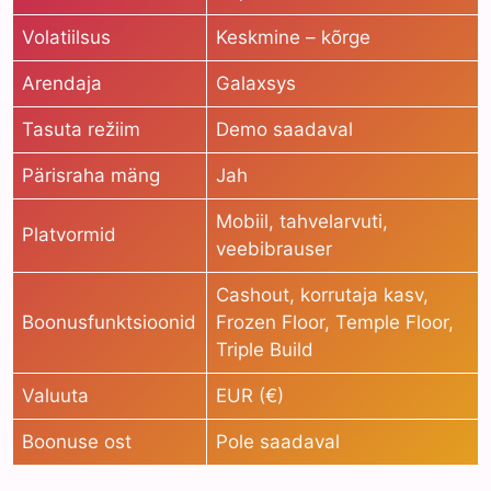
Volatiilsus
Keskmine – kõrge
Arendaja
Galaxsys
Tasuta režiim
Demo saadaval
Pärisraha mäng
Jah
Mobiil, tahvelarvuti,
Platvormid
veebibrauser
Cashout, korrutaja kasv,
Boonusfunktsioonid
Frozen Floor, Temple Floor,
Triple Build
Valuuta
EUR (€)
Boonuse ost
Pole saadaval