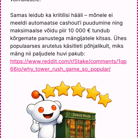
Samas leidub ka kriitilisi hääli – mõnele ei
meeldi automaatse cashout’i puudumine ning
maksimaalse võidu piir 10 000 € tundub
kõrgemate panustega mängijatele kitsas. Ühes
populaarses arutelus käsitleti põhjalikult, miks
mäng nii paljudele huvi pakub:
https://www.reddit.com/r/Stake/comments/1qp
66io/why_tower_rush_game_so_popular/