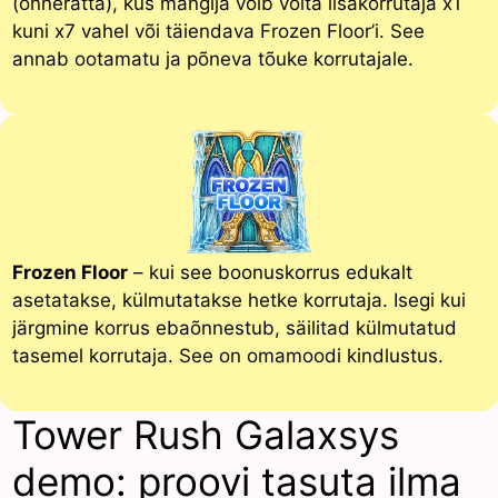
(õnneratta), kus mängija võib võita lisakorrutaja x1
kuni x7 vahel või täiendava Frozen Floor’i. See
annab ootamatu ja põneva tõuke korrutajale.
Frozen Floor
– kui see boonuskorrus edukalt
asetatakse, külmutatakse hetke korrutaja. Isegi kui
järgmine korrus ebaõnnestub, säilitad külmutatud
tasemel korrutaja. See on omamoodi kindlustus.
Tower Rush Galaxsys
demo: proovi tasuta ilma