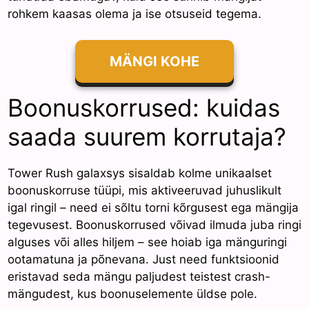
rohkem kaasas olema ja ise otsuseid tegema.
MÄNGI KOHE
Boonuskorrused: kuidas
saada suurem korrutaja?
Tower Rush galaxsys sisaldab kolme unikaalset
boonuskorruse tüüpi, mis aktiveeruvad juhuslikult
igal ringil – need ei sõltu torni kõrgusest ega mängija
tegevusest. Boonuskorrused võivad ilmuda juba ringi
alguses või alles hiljem – see hoiab iga mänguringi
ootamatuna ja põnevana. Just need funktsioonid
eristavad seda mängu paljudest teistest crash-
mängudest, kus boonuselemente üldse pole.