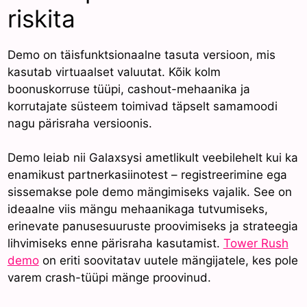
riskita
Demo on täisfunktsionaalne tasuta versioon, mis
kasutab virtuaalset valuutat. Kõik kolm
boonuskorruse tüüpi, cashout-mehaanika ja
korrutajate süsteem toimivad täpselt samamoodi
nagu pärisraha versioonis.
Demo leiab nii Galaxsysi ametlikult veebilehelt kui ka
enamikust partnerkasiinotest – registreerimine ega
sissemakse pole demo mängimiseks vajalik. See on
ideaalne viis mängu mehaanikaga tutvumiseks,
erinevate panusesuuruste proovimiseks ja strateegia
lihvimiseks enne pärisraha kasutamist.
Tower Rush
demo
on eriti soovitatav uutele mängijatele, kes pole
varem crash-tüüpi mänge proovinud.