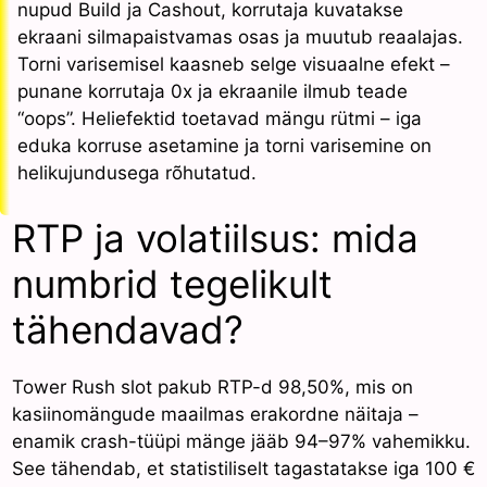
nupud Build ja Cashout, korrutaja kuvatakse
ekraani silmapaistvamas osas ja muutub reaalajas.
Torni varisemisel kaasneb selge visuaalne efekt –
punane korrutaja 0x ja ekraanile ilmub teade
“oops”. Heliefektid toetavad mängu rütmi – iga
eduka korruse asetamine ja torni varisemine on
helikujundusega rõhutatud.
RTP ja volatiilsus: mida
numbrid tegelikult
tähendavad?
Tower Rush slot pakub RTP-d 98,50%, mis on
kasiinomängude maailmas erakordne näitaja –
enamik crash-tüüpi mänge jääb 94–97% vahemikku.
See tähendab, et statistiliselt tagastatakse iga 100 €