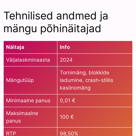
Tehnilised andmed ja
mängu põhinäitajad
Näitaja
Info
Väljalaskminaasta
2024
Tornimäng, blokkide
Mängutüüp
ladumine, crash-stiilis
kasiinomäng
Minimaalne panus
0,01 €
Maksimaalne
100 €
panus
RTP
98,50%