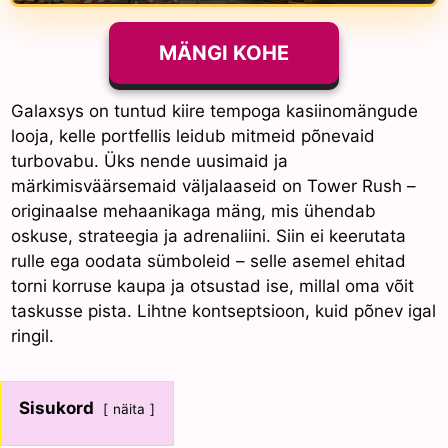
MÄNGI KOHE
Galaxsys on tuntud kiire tempoga kasiinomängude
looja, kelle portfellis leidub mitmeid põnevaid
turbovabu. Üks nende uusimaid ja
märkimisväärsemaid väljalaaseid on Tower Rush –
originaalse mehaanikaga mäng, mis ühendab
oskuse, strateegia ja adrenaliini. Siin ei keerutata
rulle ega oodata sümboleid – selle asemel ehitad
torni korruse kaupa ja otsustad ise, millal oma võit
taskusse pista. Lihtne kontseptsioon, kuid põnev igal
ringil.
Sisukord
näita